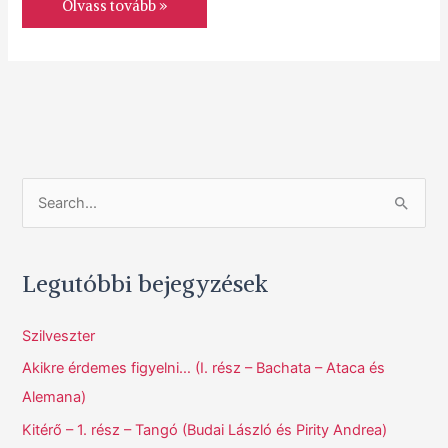
Olvass tovább »
S
e
a
Legutóbbi bejegyzések
r
c
Szilveszter
h
Akikre érdemes figyelni… (I. rész – Bachata – Ataca és
f
Alemana)
o
Kitérő – 1. rész – Tangó (Budai László és Pirity Andrea)
r