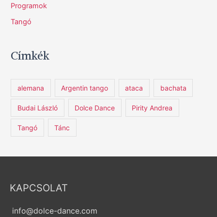
Programok
Tangó
Címkék
alemana
Argentin tango
ataca
bachata
Budai László
Dolce Dance
Pirity Andrea
Tangó
Tánc
KAPCSOLAT
info@dolce-dance.com