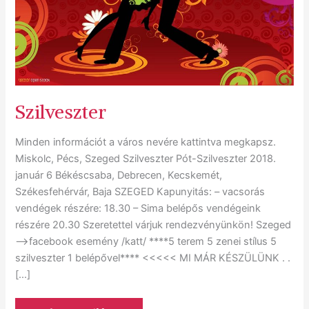
Szilveszter
Minden információt a város nevére kattintva megkapsz.
Miskolc, Pécs, Szeged Szilveszter Pót-Szilveszter 2018.
január 6 Békéscsaba, Debrecen, Kecskemét,
Székesfehérvár, Baja SZEGED Kapunyitás: – vacsorás
vendégek részére: 18.30 – Sima belépős vendégeink
részére 20.30 Szeretettel várjuk rendezvényünkön! Szeged
—>facebook esemény /katt/ ****5 terem 5 zenei stílus 5
szilveszter 1 belépővel**** <<<<< MI MÁR KÉSZÜLÜNK . .
[…]