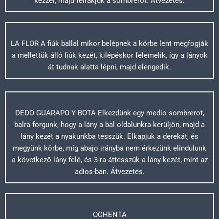
kézzel, majd felrakjuk a sombrerot. Átvezetés.
LA FLOR A fiúk ballal mikor belépnek a körbe lent megfogják
a mellettük álló fiúk kezét, kilépéskor felemelik, így a lányok
át tudnak alatta lépni, majd elengedik.
DEDO GUARAPO Y BOTA Elkezdünk egy medio sombrerot,
balra forgunk, hogy a lány a bal oldalunkra kerüljön, majd a
lány kezét a nyakunkba tesszük. Elkapjuk a derekát, és
megyünk körbe, míg abajo irányba nem érkezünk elindulunk
a következő lány felé, és 3-ra áttesszük a lány kezét, mint az
adios-ban. Átvezetés.
OCHENTA