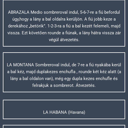
ABRAZALA Medio sombreroval indul, 5-6-7-re a fiú befordul
úgy,hogy a lány a bal oldalra kerüljön. A fiú jobb keze a
derekához „betörik”. 1-2-3-ra a fiú a bal kezét felemeli, majd
vissza. Ezt követően rounde a fiúnak, a lány hátra vissza zár
végül átvezetés.
LA MONTANA Sombreroval indul, de 7-re a fiú nyakába kerül
a bal kéz, majd duplakezes enchufla , rounde két kéz alatt (a
lány a bal oldalon van), még egy dupla kezes enchufle és
felrakjuk a sombrerot. Átvezetés.
LA HABANA (Havana)