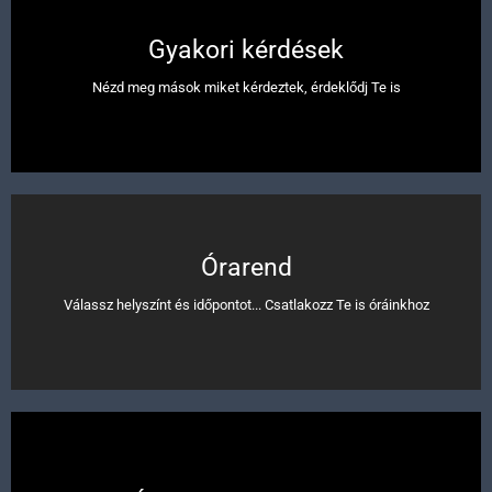
Gyakori kérdések
Nézd meg mások miket kérdeztek, érdeklődj Te is
Megnézem az órarendet
Órarend
Kedves Táncolni vágyó! ITT pontos információkat kapsz a részletekről
Válassz helyszínt és időpontot... Csatlakozz Te is óráinkhoz
Megnézem