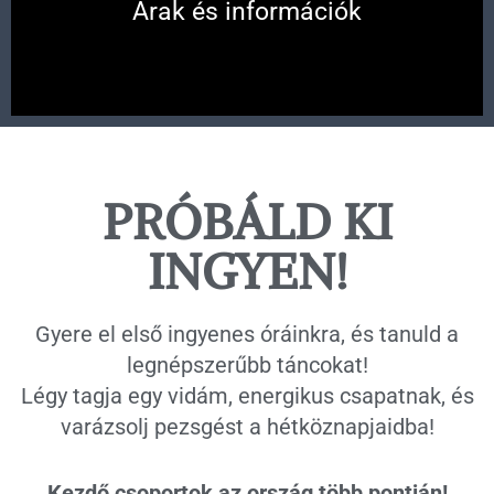
Árak és információk
PRÓBÁLD KI
INGYEN!
Gyere el első ingyenes óráinkra, és tanuld a
legnépszerűbb táncokat!
Légy tagja egy vidám, energikus csapatnak, és
varázsolj pezsgést a hétköznapjaidba!
Kezdő csoportok az ország több pontján!