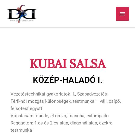
Skip
Main
to
content
Men
KUBAI SALSA
KÖZÉP-HALADÓ I.
Vezetéstechnikai gyakorlatok II., Szabadvezetés
Férfi-női mozgás különbségek, testmunka – váll, csípő,
felsőtest együtt
Vonalasan: rounde, el cruzo, mancha, extampado
Reggaeton: 1-es és 2-es alap, diagonál alap, ezekre
testmunka