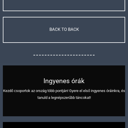
Új kezdő Salsa – Bachata – Kizomba csoportok 2017. szeptember és
BACK TO BACK
október hónapban indulnak!
Megnézem
Ingyenes órák
Mit vegyek fel órára? Lehet egyedül jönni vagy csak párral? Mi illik, mi nem
illik egy táncórán vagy egy táncos buliban? Ilyen és ehhez hasonló
Kezdő csoportok az ország több pontján! Gyere el első ingyenes óráinkra, és
kérdésekre kaptok itt választ.
tanuld a legnépszerűbb táncokat!
Megnézem