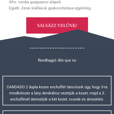
Afro: rumba guaguanco alapok
Egyéb: Zenei kiállások gyakoroltatása egyénileg.
SALSÁZZ VELÜNK!
Rendhagyó dile que no
CANDADO 2 dupla kezes enchuflét táncolunk úgy, hogy 3-ra
mindkétszer a lány derekához vezetjük a kezet, majd a 3.
enchuflénél átemeljük a két kezet, rounde és átvezetés.