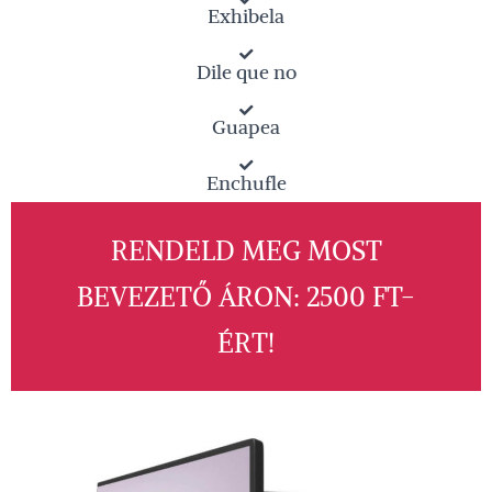
Exhibela
Dile que no
Guapea
Enchufle
Enchufle doble
RENDELD MEG MOST
BEVEZETŐ ÁRON: 2500 FT-
ÉRT!