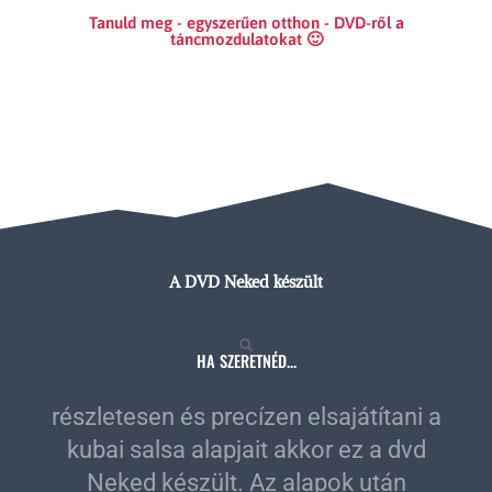
Tanuld meg - egyszerűen otthon - DVD-ről a
táncmozdulatokat 🙂
A DVD Neked készült
HA SZERETNÉD...
részletesen és precízen elsajátítani a
kubai salsa alapjait akkor ez a dvd
Neked készült. Az alapok után