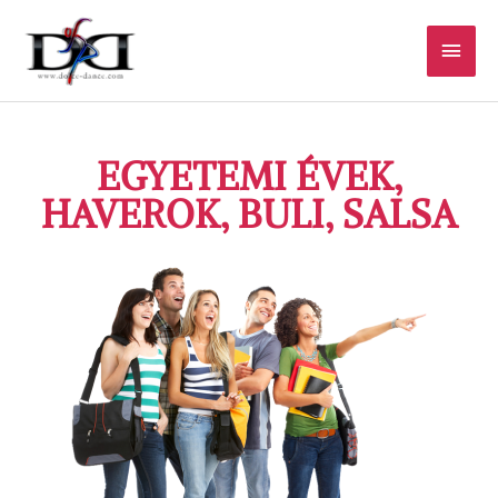
Skip
Main
to
content
Men
EGYETEMI ÉVEK,
HAVEROK, BULI, SALSA