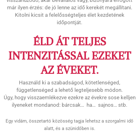
visszahúzódó, akár bevállalós vagy, bizonyára elfogott
már ilyen érzés: de jó lenne az idő kerekét megállítani.
Kitolni kicsit a felelősségteljes élet kezdetének
időpontját.
ÉLD ÁT TELJES
INTENZITÁSSAL EZEKET
AZ ÉVEKET.
Használd ki a szabadságod, kötetlenséged,
függetlenséged a lehető legteljesebb módon.
Úgy, hogy visszaemlékezve ezekre az évekre sose kelljen
ilyeneket mondanod: bárcsak… ha… sajnos… stb.
Egy vidám, összetartó közösség tagja lehetsz a szorgalmi idő
alatt, és a szünidőben is.