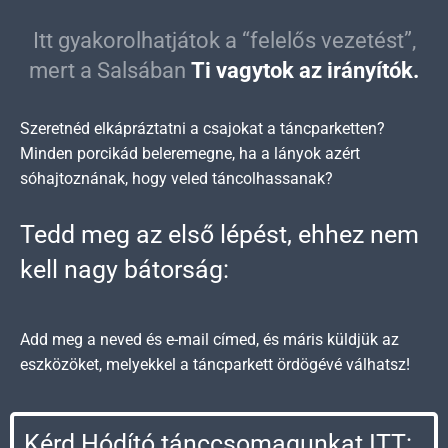
Itt gyakorolhatjátok a “felelős vezetést”,
mert a Salsában
Ti vagytok az irányítók.
Szeretnéd elkápráztatni a csajokat a táncparketten?
Minden porcikád beleremegne, ha a lányok azért
sóhajtoznának, hogy veled táncolhassanak?
Tedd meg az első lépést, ehhez nem
kell nagy bátorság:
Add meg a neved és e-mail címed, és máris küldjük az
eszközöket, melyekkel a táncparkett ördögévé válhatsz!
Kérd Hódító tánccsomagunkat ITT: