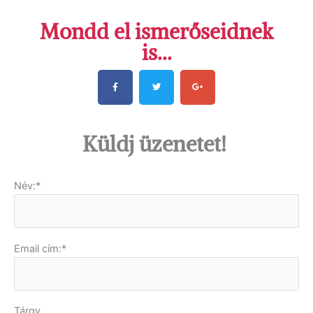
Mondd el ismerőseidnek
is...
F
T
G
a
w
o
c
i
o
e
t
g
Küldj üzenetet!
b
t
l
o
e
e
o
r
-
Név:*
k
p
l
u
s
Email cím:*
Tárgy