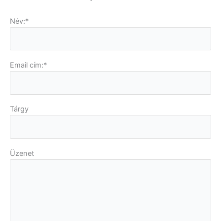
o
e
e
o
r
-
Név:*
k
p
l
u
s
Email cím:*
Tárgy
Üzenet