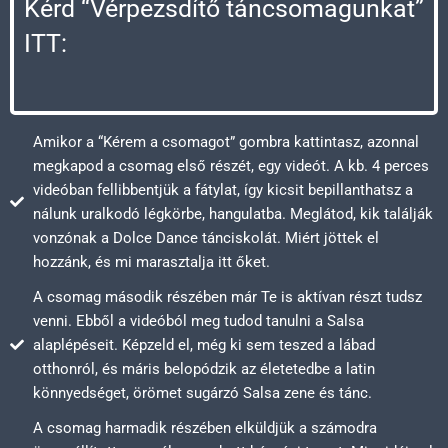
Kérd “Vérpezsdítő táncsomagunkat”
ITT:
Amikor a “Kérem a csomagot” gombra kattintasz, azonnal
megkapod a csomag első részét, egy videót. A kb. 4 perces
videóban fellibbentjük a fátylat, így kicsit bepillanthatsz a
nálunk uralkodó légkörbe, hangulatba. Meglátod, kik találják
vonzónak a Dolce Dance tánciskolát. Miért jöttek el
hozzánk, és mi marasztalja itt őket.
A csomag második részében már Te is aktívan részt tudsz
venni. Ebből a videóból meg tudod tanulni a Salsa
alaplépéseit. Képzeld el, még ki sem teszed a lábad
otthonról, és máris belopódzik az életetedbe a latin
könnyedséget, örömet sugárzó Salsa zene és tánc.
A csomag harmadik részében elküldjük a számodra