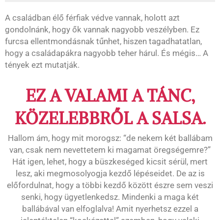
A családban élő férfiak védve vannak, holott azt
gondolnánk, hogy ők vannak nagyobb veszélyben. Ez
furcsa ellentmondásnak tűnhet, hiszen tagadhatatlan,
hogy a családapákra nagyobb teher hárul. És mégis… A
tények ezt mutatják.
EZ A VALAMI A TÁNC,
KÖZELEBBRŐL A SALSA.
Hallom ám, hogy mit morogsz: “de nekem két ballábam
van, csak nem nevettetem ki magamat öregségemre?”
Hát igen, lehet, hogy a büszkeséged kicsit sérül, mert
lesz, aki megmosolyogja kezdő lépéseidet. De az is
előfordulnat, hogy a többi kezdő között észre sem veszi
senki, hogy ügyetlenkedsz. Mindenki a maga két
ballábával van elfoglalva! Amit nyerhetsz ezzel a