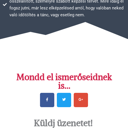
összeállított, személyre szabott képzési tervet. Mire idáig el
fogsz jutni, már lesz elképzelésed arról, hogy valóban neked
való időtöltés a tánc, vagy esetleg nem.
Mondd el ismerőseidnek
is...
F
T
G
a
w
o
c
i
o
e
t
g
Küldj üzenetet!
b
t
l