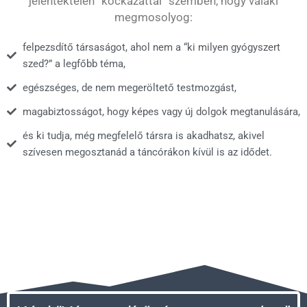
jelentéktelen “kockázattal” szemben, hogy valaki
megmosolyog:
felpezsdítő társaságot, ahol nem a “ki milyen gyógyszert
szed?” a legfőbb téma,
egészséges, de nem megeröltető testmozgást,
magabiztosságot, hogy képes vagy új dolgok megtanulására,
és ki tudja, még megfelelő társra is akadhatsz, akivel
szívesen megosztanád a táncórákon kívül is az idődet.